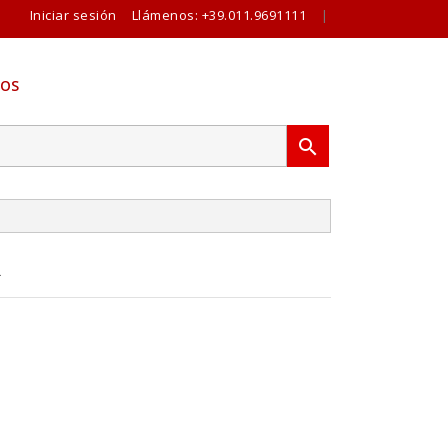
Iniciar sesión
Llámenos:
+39.011.9691111
|
OS

R