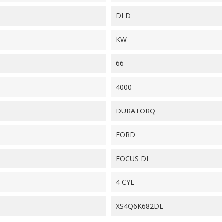
DI D
KW
66
4000
DURATORQ
FORD
FOCUS DI
4 CYL
XS4Q6K682DE