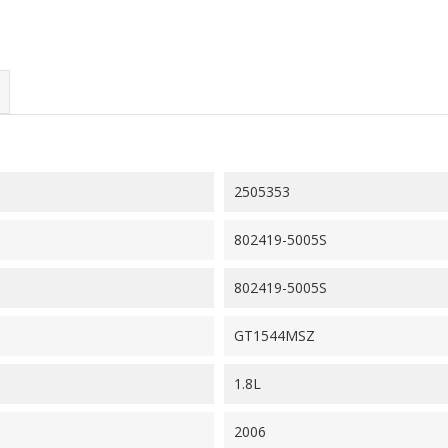
2505353
802419-5005S
802419-5005S
GT1544MSZ
1.8L
2006