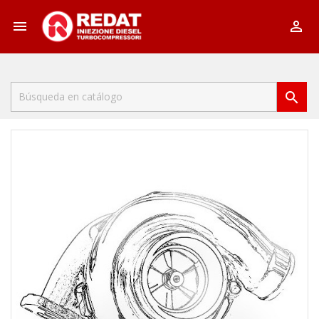


