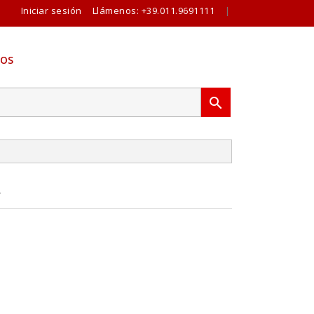
Iniciar sesión
Llámenos:
+39.011.9691111
|
OS

R