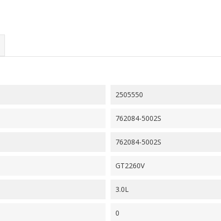
2505550
762084-5002S
762084-5002S
GT2260V
3.0L
0