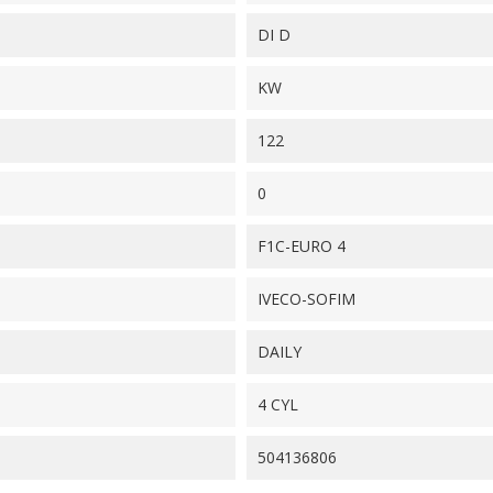
DI D
KW
122
0
F1C-EURO 4
IVECO-SOFIM
DAILY
4 CYL
504136806