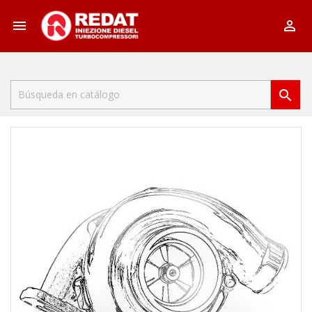


