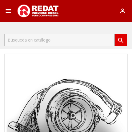


