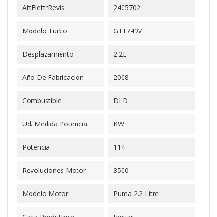
AttElettrRevis
2405702
Modelo Turbo
GT1749V
Desplazamiento
2.2L
Año De Fabricacion
2008
Combustible
DI D
Ud. Medida Potencia
KW
Potencia
114
Revoluciones Motor
3500
Modelo Motor
Puma 2.2 Litre
Casa Produttrice
Jaguar