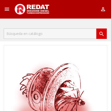


