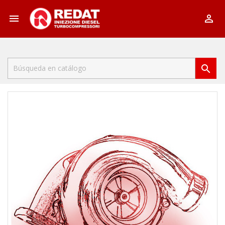


