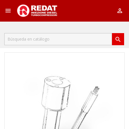


