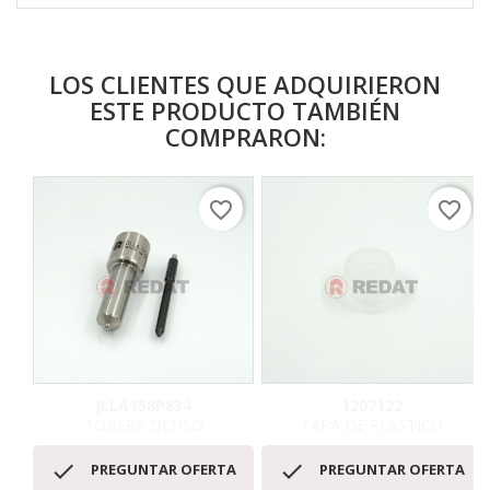
LOS CLIENTES QUE ADQUIRIERON
ESTE PRODUCTO TAMBIÉN
COMPRARON:
favorite_border
favorite_border
JLLA158P834
1207122
TOBERA DENSO
TAPA DE PLASTICO


PREGUNTAR OFERTA
PREGUNTAR OFERTA