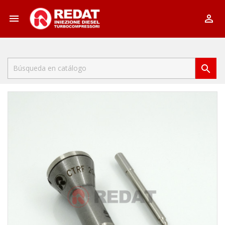


