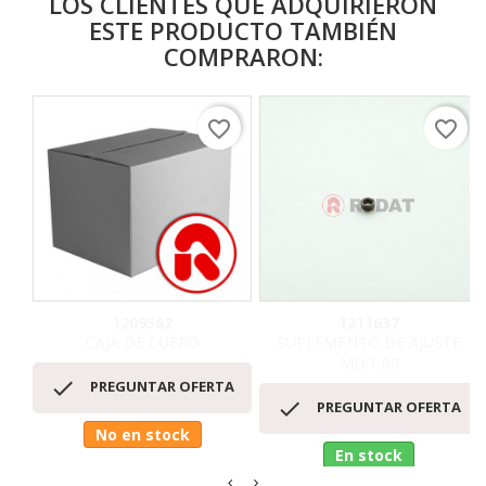
LOS CLIENTES QUE ADQUIRIERON
ESTE PRODUCTO TAMBIÉN
COMPRARON:
favorite_border
favorite_border
1209562
1211637
CAJA DE CUERO
SUPLEMENTO DE AJUSTE
MD.1,00

PREGUNTAR OFERTA

PREGUNTAR OFERTA
No en stock
En stock