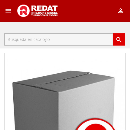


