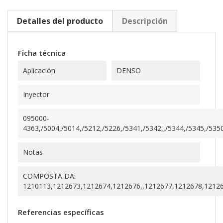
Detalles del producto
Descripción
Ficha técnica
Aplicación
DENSO
Inyector
095000-
4363,/5004,/5014,/5212,/5226,/5341,/5342,,/5344,/5345,/5350
Notas
COMPOSTA DA:
1210113,1212673,1212674,1212676,,1212677,1212678,12126
Referencias específicas