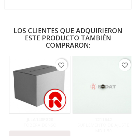
LOS CLIENTES QUE ADQUIRIERON
ESTE PRODUCTO TAMBIÉN
COMPRARON:
favorite_border
favorite_border
JLLA148P820
1211642
TOBERA DENSO
SUPLEMENTO DE AJUSTE
MD.1,50