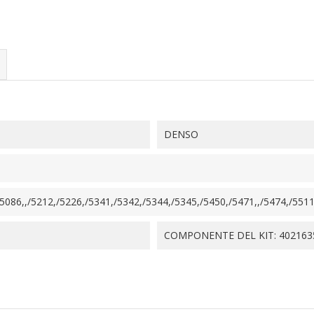
DENSO
086,,/5212,/5226,/5341,/5342,/5344,/5345,/5450,/5471,,/5474,/5511,
COMPONENTE DEL KIT: 402163