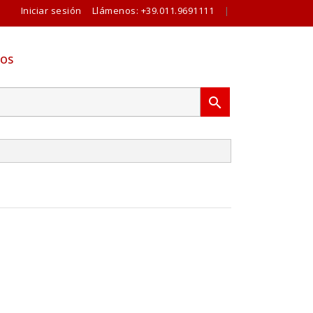
Iniciar sesión
Llámenos:
+39.011.9691111
|
OS
