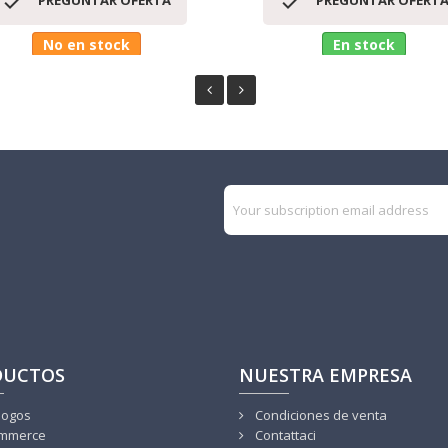


PREGUNTAR OFERTA
PREGUNTAR OFERT
No en stock
En stock
DUCTOS
NUESTRA EMPRESA
logos
Condiciones de venta
mmerce
Contattaci