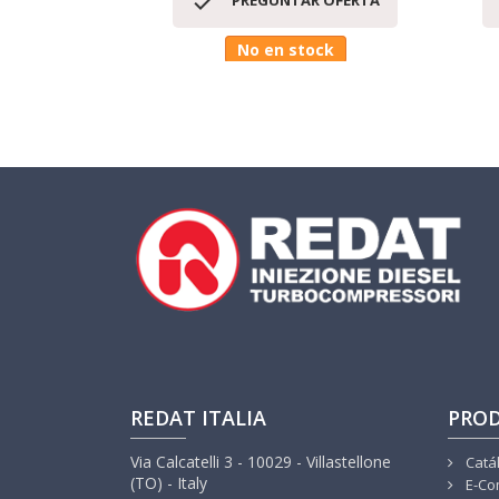

PREGUNTAR OFERTA
No en stock
REDAT ITALIA
PRO
Via Calcatelli 3 - 10029 - Villastellone
Catá
(TO) - Italy
E-Co