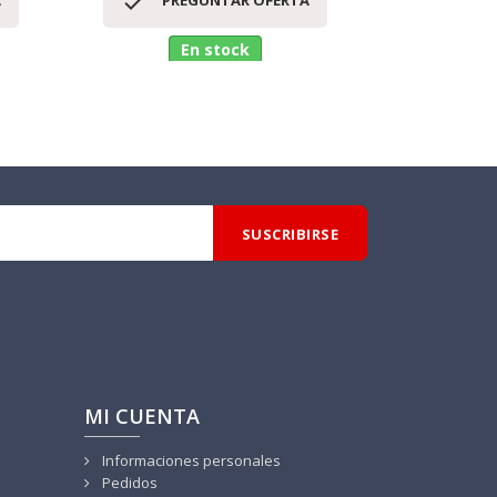


A
PREGUNTAR OFERTA
PR
En stock
MI CUENTA
Informaciones personales
Pedidos