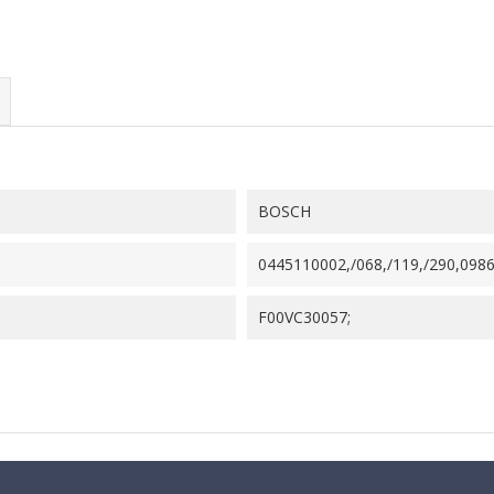
BOSCH
0445110002,/068,/119,/290,098
F00VC30057;