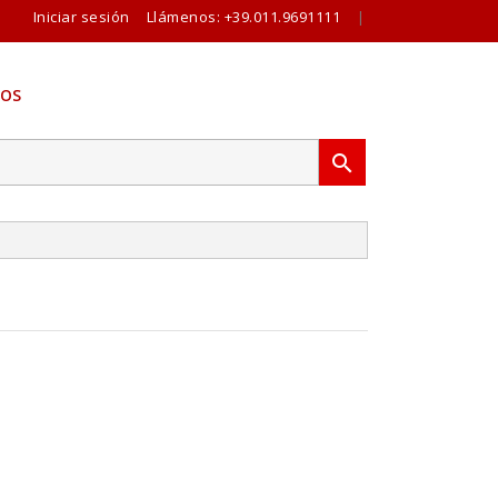
Iniciar sesión
Llámenos:
+39.011.9691111
|
OS
