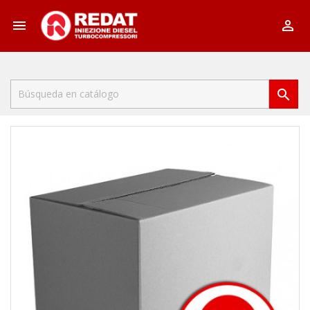


