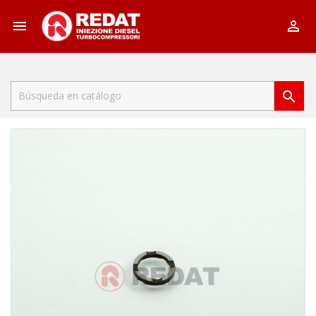


