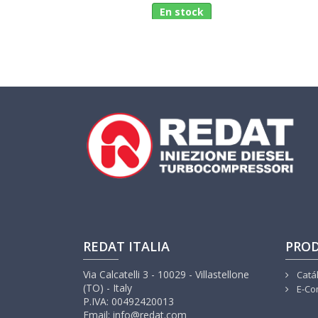
En stock
REDAT ITALIA
PRO
Via Calcatelli 3 - 10029 - Villastellone
Catá
(TO) - Italy
E-Co
P.IVA: 00492420013
Email: info@redat.com