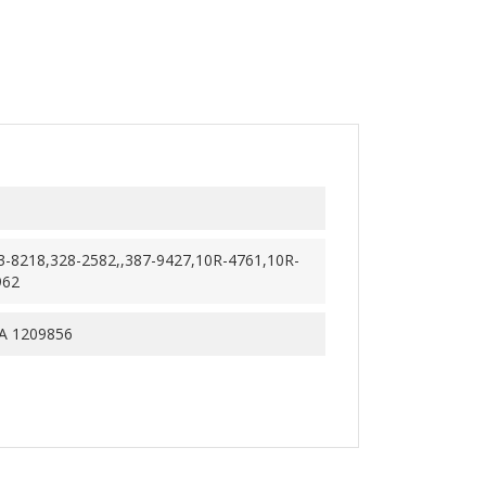
3-8218,328-2582,,387-9427,10R-4761,10R-
962
 1209856