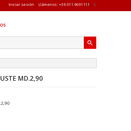
Iniciar sesión
Llámenos:
+39.011.9691111
|
OS

USTE MD.2,90
2,90