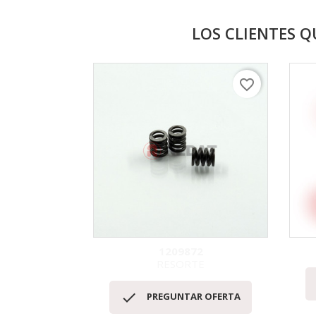
LOS CLIENTES 
favorite_border
1209872
RESORTE
Vista rápida


PREGUNTAR OFERTA