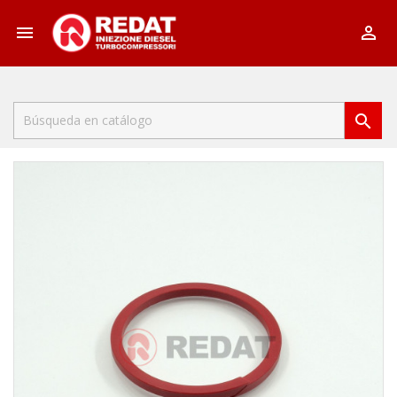


