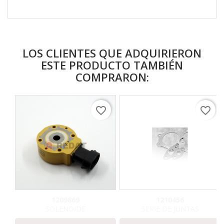
LOS CLIENTES QUE ADQUIRIERON
ESTE PRODUCTO TAMBIÉN
COMPRARON:
favorite_border
favorite_border
1209869
1210456
SOLENOIDE
SERIE DE JUNTAS