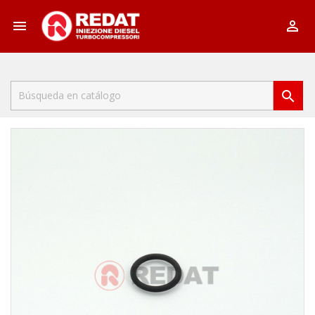


