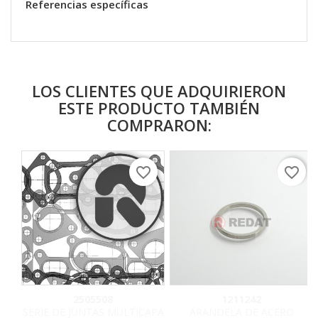
Referencias específicas
LOS CLIENTES QUE ADQUIRIERON
ESTE PRODUCTO TAMBIÉN
COMPRARON:
favorite_border
favorite_border
2505508
1211242
SERIE DE JUNTAS MULTICAPA
ARANDELA DE ACERO