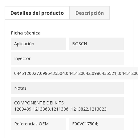
Detalles del producto
Descripción
Ficha técnica
Aplicación
BOSCH
Inyector
0445120027,0986435504,0445120042,0986435521,,0445120082,
Notas
COMPONENTE DEI KITS:
1209489,1213363,1211306,,1213822,1213823
Referencias OEM
F00VC17504;