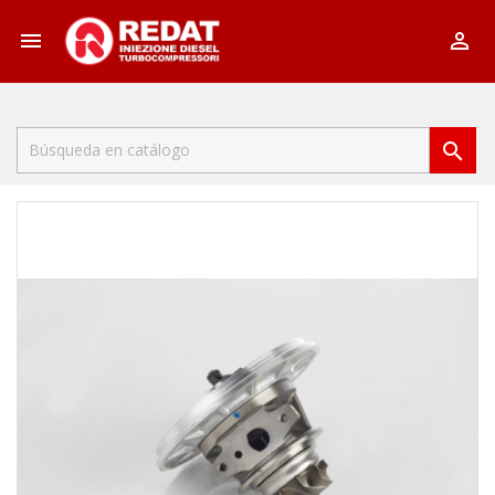


