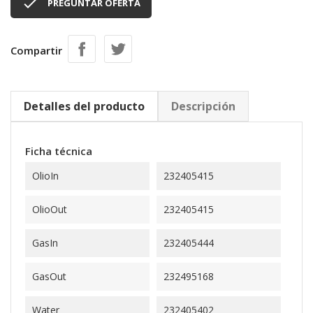

PREGUNTAR OFERTA
Compartir
Detalles del producto
Descripción
Ficha técnica
OlioIn
232405415
OlioOut
232405415
GasIn
232405444
GasOut
232495168
Water
232405402