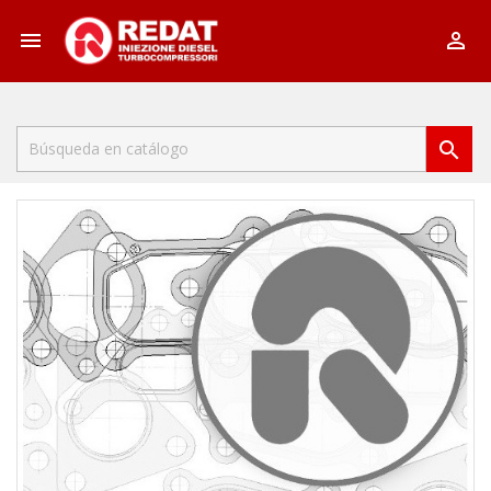


