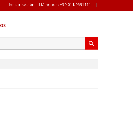
Iniciar sesión
Llámenos:
+39.011.9691111
|
OS
