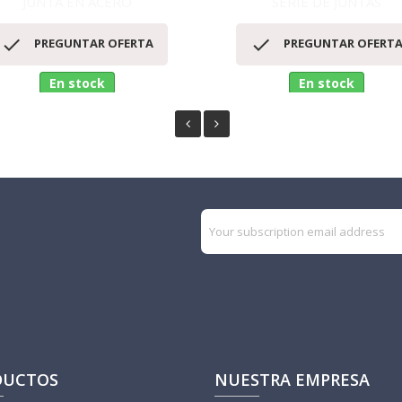
JUNTA EN ACERO
SERIE DE JUNTAS
Vista rápida
Vista rápida




PREGUNTAR OFERTA
PREGUNTAR OFERT
En stock
En stock
DUCTOS
NUESTRA EMPRESA