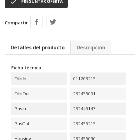

PREGUNTAR OFERTA
Compartir
Detalles del producto
Descripción
Ficha técnica
OlioIn
011203215
OlioOut
232455001
GasIn
232445143
GasOut
232455215
Housing
232455090