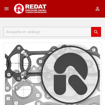


