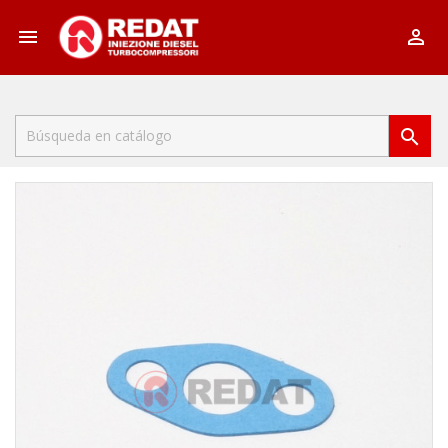


