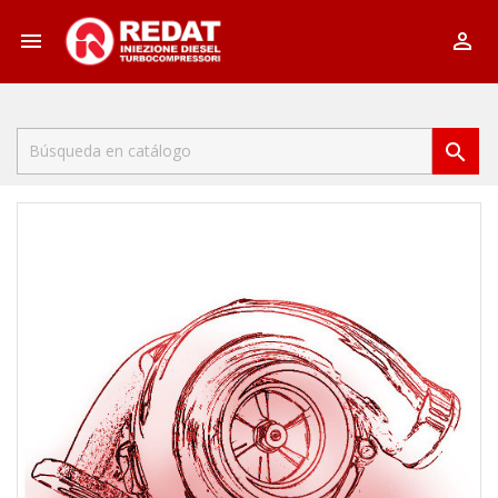


